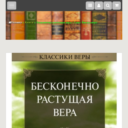
Головна
»
Книги
» Бесконечно растущая вера | Смит Вигилсворт
КНИЖКИ
BOOKS
IN
ENGLISH
МЕДІА
СУВЕНІРИ