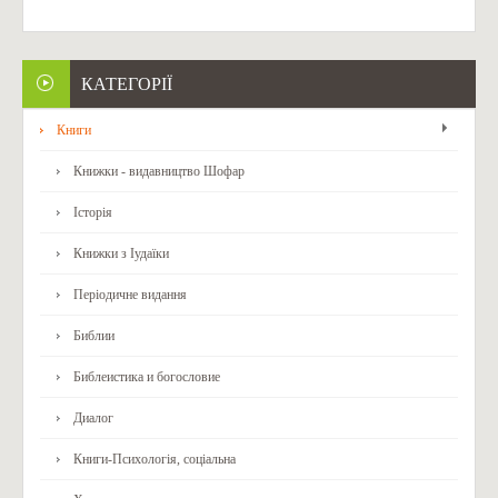
КАТЕГОРІЇ
Книги
Книжки - видавництво Шофар
Історія
Книжки з Іудаїки
Періодичне видання
Библии
Библеистика и богословие
Диалог
Книги-Психологія, соціальна