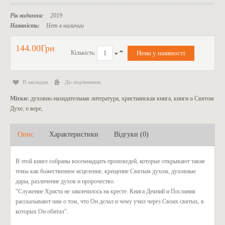
Рік видання:
2019
Наявність:
Нет в наличии
144.00Грн
Кількість:
В закладки
До порівняння
Мітки:
духовно-назидательная литература
,
христианская книга
,
книги о Святом
Духе
,
о вере
,
Опис
Характеристики
Відгуки (0)
В этой книге собраны восемнадцать проповедей, которые открывают такие
темы как божественное исцеление, крещение Святым духом, духовные
дары, различение духов и пророчество.
"Служение Христа не закончилось на кресте. Книга Деяний и Послания
рассказывают нам о том, что Он делал и чему учил через Своих святых, в
которых Он обитал".