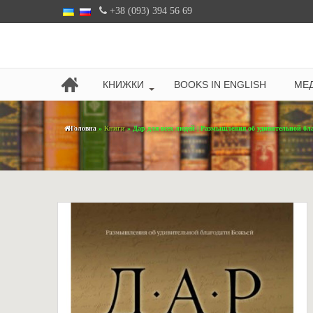
+38 (093) 394 56 69
КНИЖКИ
BOOKS IN ENGLISH
МЕД
Головна
»
Книги
» Дар для всех людей | Размышления об удивительной бл