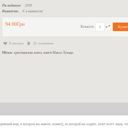
Рік видання:
2018
Наявність:
Є в наявності
94.00Грн
Кількість:
В закладки
До порівняння
Мітки:
христианская книга
,
книги Макса Лукадо
оривший мир, в котором вы живете, планету, по которой вы ходите, хочет всего лишь, ч