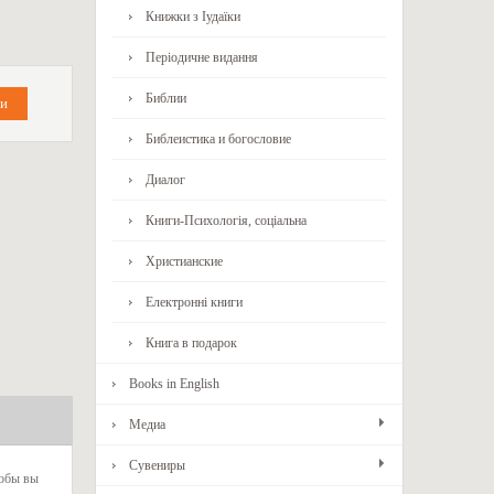
Книжки з Іудаїки
Періодичне видання
Библии
Библеистика и богословие
Диалог
Книги-Психологія, соціальна
Христианские
Електронні книги
Книга в подарок
Books in English
Медиа
Сувениры
тобы вы