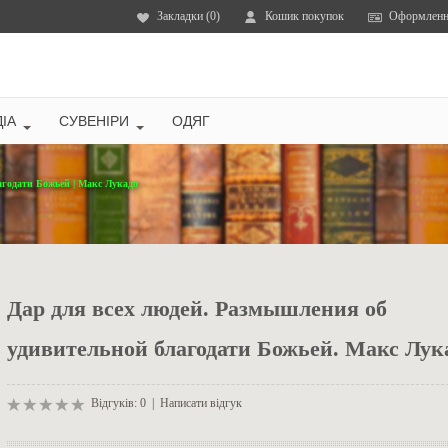
Закладки (0)
Кошик покупок
Оформленн
ІА
СУВЕНІРИ
ОДЯГ
агодати Божьей | Макс Лукадо
Дар для всех людей. Размышления об
удивительной благодати Божьей. Макс Лук
Відгуків: 0
|
Написати відгук