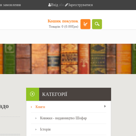
я замовлення
Вхід
або
Зареєструватися
Кошик покупок
Товарів: 0 (0.00Грн)
КАТЕГОРІЇ
адо
Книги
Книжки - видавництво Шофар
Історія