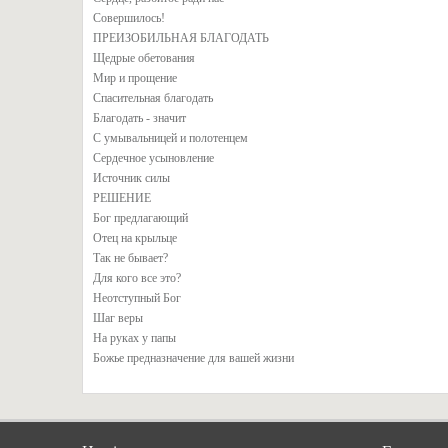
Совершилось!
ПРЕИЗОБИЛЬНАЯ БЛАГОДАТЬ
Щедрые обетования
Мир и прощение
Спасительная благодать
Благодать - значит
С умывальницей и полотенцем
Сердечное усыновление
Источник силы
РЕШЕНИЕ
Бог предлагающий
Отец на крыльце
Так не бывает?
Для кого все это?
Неотступный Бог
Шаг веры
На руках у папы
Божье предназначение для вашей жизни