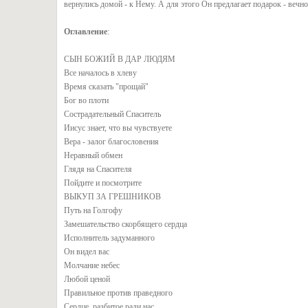
вернулись домой - к Нему. А для этого Он предлагает подарок - вечно
Оглавление
:
СЫН БОЖИЙ В ДАР ЛЮДЯМ
Все началось в хлеву
Время сказать "прощай"
Бог во плоти
Сострадательный Спаситель
Иисус знает, что вы чувствуете
Вера - залог благословения
Неравный обмен
Глядя на Спасителя
Пойдите и посмотрите
ВЫКУП ЗА ГРЕШНИКОВ
Путь на Голгофу
Замешательство скорбящего сердца
Исполнитель задуманного
Он видел вас
Молчание небес
Любой ценой
Правильное против праведного
Сердце, разбитое ради нас