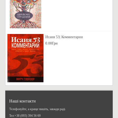
Исаия 53| Комментарии
0.00Грн
Наші контакти
Телефонуйте, а краще пишіть, завжди раді.
Teл:+38 (093) 394 56 69