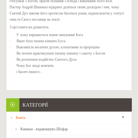
стосунків з Богом, прагне пізнання Господа і виконання Його волі.
Пастор Андрій Шаповал відкрито ділиться своїм досвідом і тим, чому
Святий Дух навчав його протягом багатьох років, відновлюючи у статусі
сина та Свого посланця на землі.
З цієї книги ви дізнаєтесь:
· У чому виражається повне панування Бога
· Якою була таємна кімната Ісуса
· Важливість молитви духом, клопотання та пророцтва
· Як почати практикувати таємну кімнату і самоту з Богом
· Як розпізнати водійство Святого Духа
· Чому Бог іноді мовчить
· і багато іншого...
КАТЕГОРІЇ
Книги
Книжки - видавництво Шофар