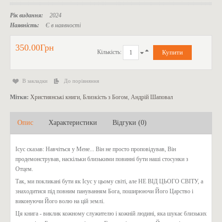
Рік видання:
2024
Наявність:
Є в наявності
350.00Грн
Кількість:
В закладки
До порівняння
Мітки:
Християнські книги
,
Близкість з Богом
,
Андрій Шаповал
Опис
Характеристики
Відгуки (0)
Ісус сказав: Навчіться у Мене... Він не просто проповідував, Він
продемонстрував, наскільки близькими повинні бути наші стосунки з
Отцем.
Так, ми покликані бути як Ісус у цьому світі, але НЕ ВІД ЦЬОГО СВІТУ, а
знаходитися під повним пануванням Бога, поширюючи Його Царство і
виконуючи Його волю на цій землі.
Ця книга - виклик кожному служителю і кожній людині, яка шукає близьких