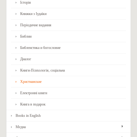
Історія
Книжки з Іудаїки
Періодичне видання
Библии
Библеистика и богословие
Диалог
Книги-Психологія, соціальна
Христианские
Електронні книги
Книга в подарок
Books in English
Медиа