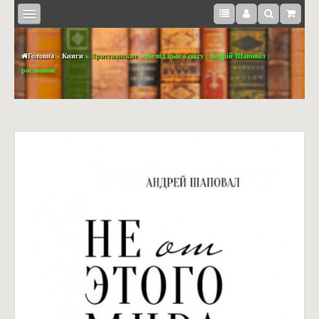
Головна
»
Книги
»
Христианские
» Не від цього світу | Андрій Шаповал |
рос.мовою
КНИЖКИ
BOOKS
IN
ENGLISH
МЕДІА
СУВЕНІРИ