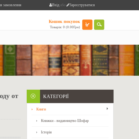
я замовлення
Вхід
або
Зареєструватися
Кошик покупок
Товарів: 0 (0.00Грн)
оду от
КАТЕГОРІЇ
Книги
Книжки - видавництво Шофар
Історія