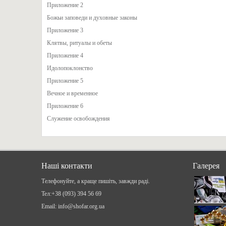
Приложение 2
Божьи заповеди и духовные законы
Приложение 3
Клятвы, ритуалы и обеты
Приложение 4
Идолопоклонство
Приложение 5
Вечное и временное
Приложение 6
Служение освобождения
Наші контакти
Галерея
Телефонуйте, а краще пишіть, завжди раді.
Teл:+38 (093) 394 56 69
Email: info@shofar.org.ua