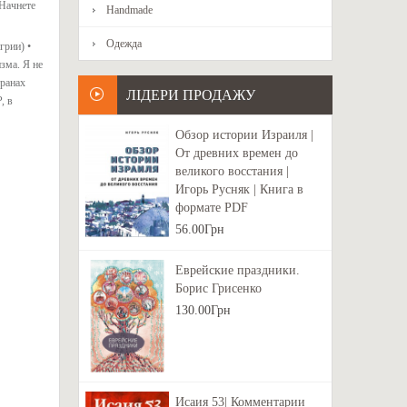
 Начнете
Handmade
Одежда
грии) •
зма. Я не
транах
ЛІДЕРИ ПРОДАЖУ
, в
Обзор истории Израиля |
От древних времен до
великого восстания |
Игорь Русняк | Книга в
формате PDF
56.00Грн
Еврейские праздники.
Борис Грисенко
130.00Грн
Исаия 53| Комментарии