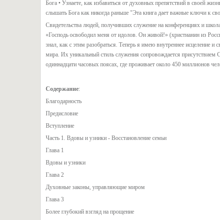
Бога • Узнаете, как избавиться от духовных препятствий в своей жиз
слышать Бога как никогда раньше "Эта книга дает важные ключи к св
Свидетельства людей, получивших служение на конференциях и школах О
«Господь освободил меня от идолов. Он живой!» (христианин из Росс
знал, как с этим разобраться. Теперь я имею внутреннее исцеление и 
мира. Их уникальный стиль служения сопровождается присутствием С
одиннадцати часовых поясах, где проживает около 450 миллионов чел
Содержание
:
Благодарность
Предисловие
Вступление
Часть 1. Вдовы и узники - Восстановление семьи
Глава 1
Вдовы и узники
Глава 2
Духовные законы, управляющие миром
Глава 3
Более глубокий взгляд на прощение