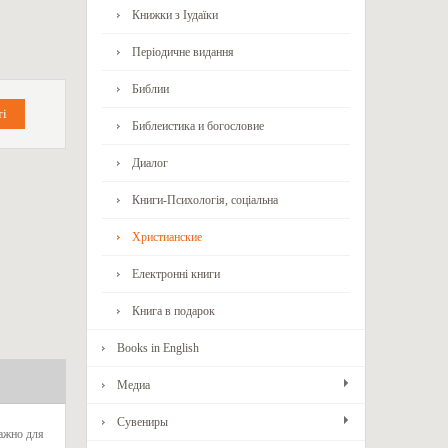
Книжки з Іудаїки
Періодичне видання
Библии
Библеистика и богословие
Диалог
Книги-Психологія, соціальна
Христианские
Електронні книги
Книга в подарок
Books in English
Медиа
Сувениры
важно для