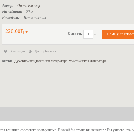
Автор:
Отто Бикслер
Рік видання:
2023
Наявність:
Нет в наличии
220.00Грн
Кількість:
В закладки
До порівняння
Мітки:
Духовно-назидательная литература
,
христианская литература
ргся влиянию советского коммунизма. В какой бы стране вы не жили: • Вы узнаете, что 