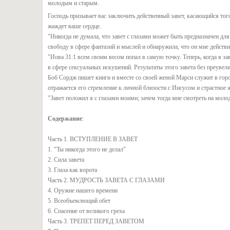
молодым и старым.
Господь призывает вас заключить действенный завет, касающийся того
жаждет ваше сердце.
"Никогда не думала, что завет с глазами может быть предназначен дл
свободу в сфере фантазий и мыслей и обнаружила, что он мне действит
"Иова 31:1 всем своим весом попал в самую точку. Теперь, когда я з
в сфере сексуальных искушений. Результаты этого завета без преувел
Боб Сордж пишет книги и вместе со своей женой Марси служит в гор
отражается его стремление к личной близости с Иисусом и страстное
"Завет положил я с глазами моими; зачем тогда мне смотреть на мол
Содержание
:
Часть 1. ВСТУПЛЕНИЕ В ЗАВЕТ
1. "Ты никогда этого не делал"
2. Сила завета
3. Глаза как ворота
Часть 2. МУДРОСТЬ ЗАВЕТА С ГЛАЗАМИ
4. Оружие нашего времени
5. Всеобъемлющий обет
6. Спасение от великого греха
Часть 3. ТРЕПЕТ ПЕРЕД ЗАВЕТОМ