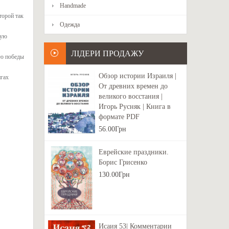
Handmade
торой так
Одежда
вую
ЛІДЕРИ ПРОДАЖУ
аю победы
Обзор истории Израиля |
игах
От древних времен до
великого восстания |
Игорь Русняк | Книга в
формате PDF
56.00Грн
Еврейские праздники.
Борис Грисенко
130.00Грн
Исаия 53| Комментарии