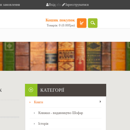
я замовлення
Вхід
або
Зареєструватися
Кошик покупок
Товарів: 0 (0.00Грн)
ж
КАТЕГОРІЇ
Книги
Книжки - видавництво Шофар
Історія