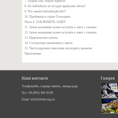
7. Педаль газа, педаль тормоза
8. По-библейски ли сегодня приносить обеты?
9. Что значит библейский обет?
10. Пребывать в страхе Господнем
Часть 4. ЗАКЛЮЧИТЬ ЗАВЕТ
11. Зачем мужчинам нужно вступать в завет с глазами
12. Зачем женщинам нужно вступать в завет с глазами
13. Практические советы
14. Составление письменного завета
15. Чистосердечное поколение последнего времени
Приложение.
Наші контакти
Галерея
Телефонуйте, а краще пишіть, завжди раді.
Teл:+38 (093) 394 56 69
Email: info@shofar.org.ua