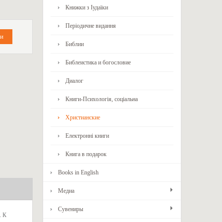
Книжки з Іудаїки
Періодичне видання
Библии
Библеистика и богословие
Диалог
Книги-Психологія, соціальна
Христианские
Електронні книги
Книга в подарок
Books in English
Медиа
Сувениры
. К