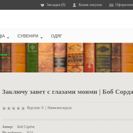
Закладки (0)
Кошик покупок
Оформленн
ІА
СУВЕНІРИ
ОДЯГ
Сордж
Заключу завет с глазами моими | Боб Сорд
Відгуків: 0
|
Написати відгук
Автор:
Боб Сордж
Рік видання:
2024