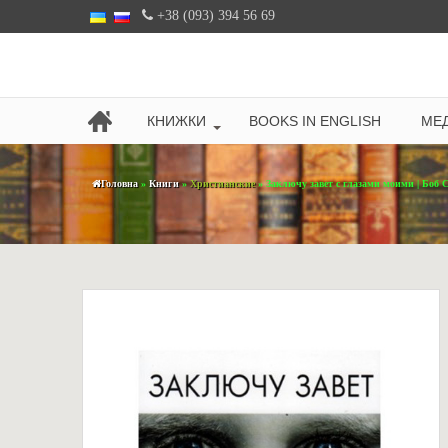
+38 (093) 394 56 69
КНИЖКИ
BOOKS IN ENGLISH
МЕД
Головна
»
Книги
»
Христианские
» Заключу завет с глазами моими | Боб 