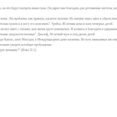
, на что будут смотреть ваши глаза. Он дарит вам благодать для достижения чистоты, ко
я меня. Эта проблема, как правило, касается мужчин. Но именно через завет я обрела но
ельно нужен и я могу его исполнить". Трейси, 40-летняя жена и мать четверых детей.
аключил завет с глазами, моя жизнь круто изменилась. Я купаюсь в благодати и одержив
ичения сверхъестественные". Джозеф, 30-летний муж и отец двоих детей.
оде Канзас, штат Миссури, в Международном доме молитвы. Во всех написанных им кн
 желание увидеть всеобщее пробуждение.
одую женщину?" (Иова 31:1).