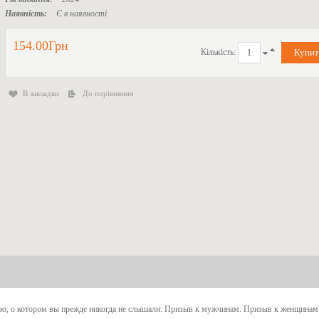
Наявність:
Є в наявності
154.00Грн
Кількість:
В закладки
До порівняння
щению, о котором вы прежде никогда не слышали. Призыв к мужчинам. Призыв к женщинам