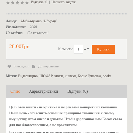
Відгуків: 0
|
Написати відгук
Автор:
Медиа-центр "Шофар"
Рік видання:
2008
Наявність:
Є в наявності
28.00Грн
Кількість:
В закладки
До порівняння
Мітки:
Видавництво
,
ШОФАР
,
книги
,
книжки
,
Борис Грисенко
,
books
Опис
Характеристики
Відгуки (0)
Цель этой книги - не критика и не реклама конкретных компаний.
Наша цель - объяснить основные принципы отношения к своему
имуществу, втом числе и деньгам. Чтобы дарованное нам Богом стало
для нас благословением, а не проклятием.
В книге используются известные персонажи, придуманные давно до