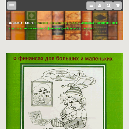
Головна
»
Книги
»
Книжки - видавництво Шофар
» Денежная история или не в
золотом ключике счастье. О финансах для больших и маленьких
КНИЖКИ
BOOKS
IN
ENGLISH
МЕДІА
СУВЕНІРИ