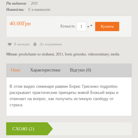
Рік видання:
2011
Наявність:
Є в наявності
40.00Грн
Кількість:
В закладки
До порівняння
Мітки:
proshchanie so strahami
,
2011
,
boris grisenko
,
videoseminary
,
media
Опис
Характеристики
Відгуки (0)
В этом видео семинаре раввин Борис Грисенко подробно
раскрывает практические принципы живой Божьей веры и
отвечает на вопрос, как получить истинную свободу от
страха.
СХОЖІ (2)