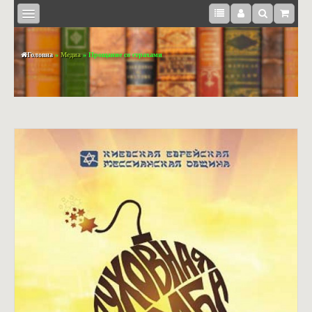
Головна
»
Медиа
» Прощание со страхами
КНИЖКИ
BOOKS
IN
ENGLISH
МЕДІА
СУВЕНІРИ