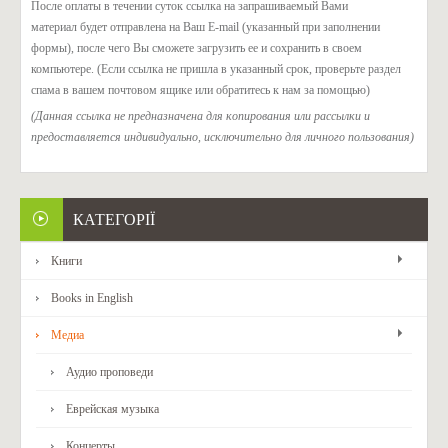
После оплаты в течении суток ссылка на запрашиваемый Вами
материал будет отправлена на Ваш E-mail (указанный при заполнении
формы), после чего Вы сможете загрузить ее и сохранить в своем
компьютере. (Если ссылка не пришла в указанный срок, проверьте раздел
спама в вашем почтовом ящике или обратитесь к нам за помощью)
(Данная ссылка не предназначена для копирования или рассылки и
предоставляется индивидуально, исключительно для личного пользования)
КАТЕГОРІЇ
Книги
Books in English
Медиа
Аудио проповеди
Еврейская музыка
Концерты