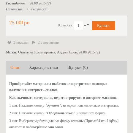
Рік видання:
24.08.2015 (2)
Наявність:
Є в наявності
25.00Грн
Кількість:
В закладки
До порівняння
Мітки:
Ответь на Божий призыв
,
Андрей Вдов
,
24.08.2015 (2)
Опис
Характеристики
Відгуки (0)
Приобретайте материалы шабатов или ретритов с помощью
получения интернет - ссылки.
Как скачивать материалы, не регистрируясь в интернет-магазине.
1 шаг. Нажмите кнопку
"Купить"
, на одном или нескольких материалах.
2 шаг. Нажмите кнопку
"Оформить заказ"
и заполните форму.
3 шаг. Выберите удобную для вас
форму оплаты
(Приват24 или LiqPay)
оплатите и
подтвердите ваш заказ
.