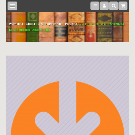
Головна
»
Медиа
»
Видео проповеди
»
Ретриты
»
Ретрит август 2015
» Ответь на
Божий призыв | Андрей Вдов
КНИЖКИ
BOOKS
IN
ENGLISH
МЕДІА
СУВЕНІРИ