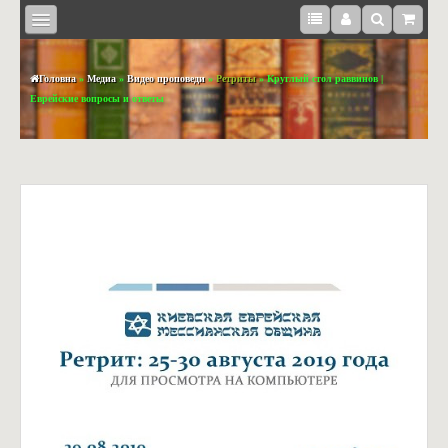
Головна
»
Медиа
»
Видео проповеди
»
Ретриты
» Круглый стол раввинов |
Еврейские вопросы и ответы
КНИЖКИ
BOOKS
IN
ENGLISH
МЕДІА
СУВЕНІРИ