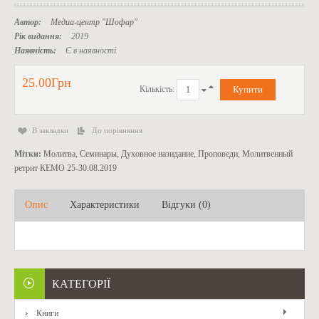
Автор:
Медиа-центр "Шофар"
Рік видання:
2019
Наявність:
Є в наявності
25.00Грн
Кількість:
В закладки
До порівняння
Мітки:
Молитва
,
Семинары
,
Духовное назидание
,
Проповеди
,
Молитвенный
ретрит КЕМО 25-30.08.2019
Опис
Характеристики
Відгуки (0)
КАТЕГОРІЇ
Книги