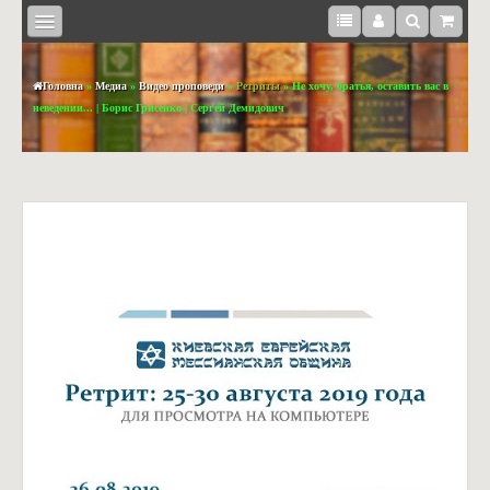
Головна
»
Медиа
»
Видео проповеди
»
Ретриты
» Не хочу, братья, оставить вас в
неведении... | Борис Грисенко | Сергей Демидович
КНИЖКИ
BOOKS
IN
ENGLISH
МЕДІА
СУВЕНІРИ