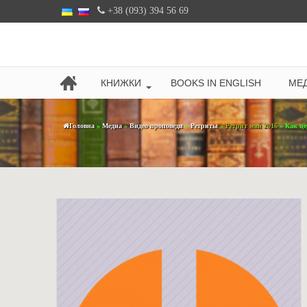
+38 (093) 394 56 69
КНИЖКИ
BOOKS IN ENGLISH
МЕД
Головна
»
Медиа
»
Видео проповеди
»
Ретриты
»
Ретрит май 2016
» Как це