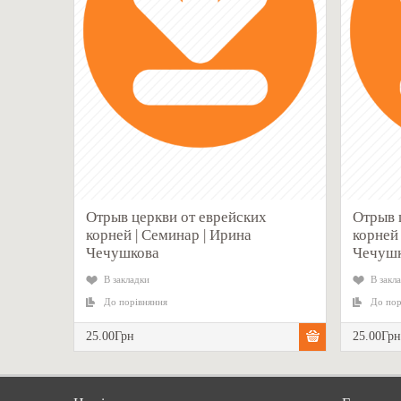
Отрыв церкви от еврейских
Отрыв 
корней | Семинар | Ирина
корней
Чечушкова
Чечушк
В закладки
В закл
До порівняння
До пор
25.00Грн
25.00Гр