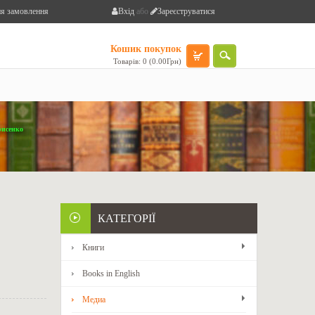
я замовлення
Вхід
або
Зареєструватися
Кошик покупок
Товарів: 0 (0.00Грн)
рисенко
КАТЕГОРІЇ
Книги
Books in English
Медиа