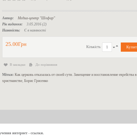
Автор:
Медиа-центр "Шофар"
Рік видання:
3.05.2016 (2)
Наявність:
Є в наявності
25.00Грн
Кількість:
В закладки
До порівняння
Мітки:
Как церковь отказалась от своей сути. Замещение и восстановление еврейства в
христианстве
,
Борис Грисенко
чения интернет - ссылки.