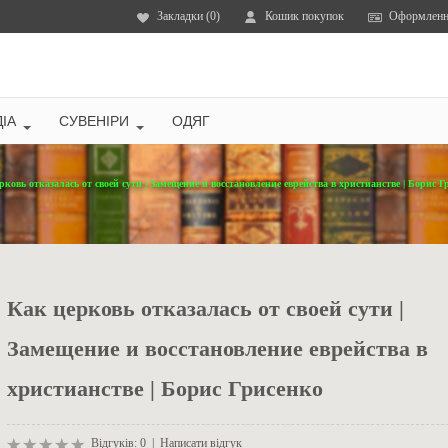
Закладки (0)
Кошик покупок
Оформленн
ІА
СУВЕНІРИ
ОДЯГ
рковь отказалась от своей сути | Замещение и восстановление еврейства в христианстве | Борис Г
Как церковь отказалась от своей сути |
Замещение и восстановление еврейства в
христианстве | Борис Грисенко
Відгуків: 0
|
Написати відгук