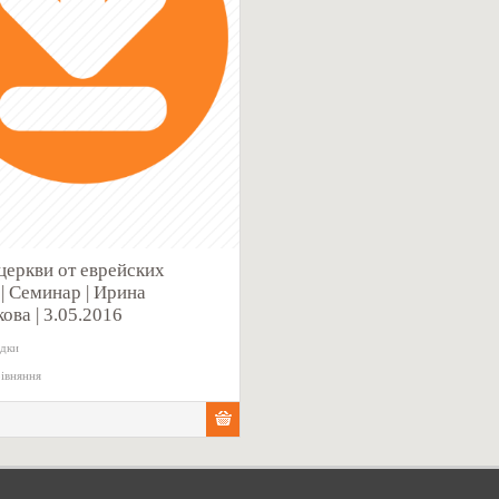
церкви от еврейских
 | Семинар | Ирина
ова | 3.05.2016
адки
івняння
н