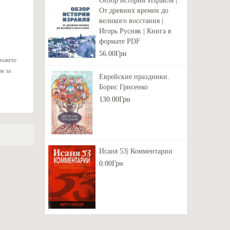
Обзор истории Израиля |
От древних времен до
великого восстания |
Игорь Русняк | Книга в
формате PDF
56.00Грн
можете
м за
Еврейские праздники.
Борис Грисенко
130.00Грн
Исаия 53| Комментарии
0.00Грн