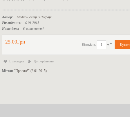
Автор:
Медиа-центр "Шофар"
Рік видання:
6.01.2015
Наявність:
Є в наявності
25.00Грн
Кількість:
В закладки
До порівняння
Мітки:
"Про это!" (6.01.2015)