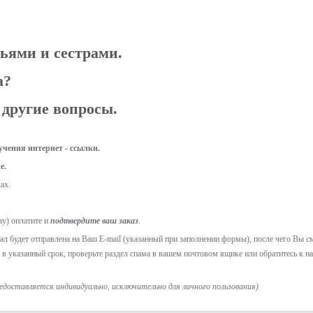
ьями и сестрами.
а?
 другие вопросы.
чения интернет - ссылки.
е.
ах.
ay) оплатите и
подтвердите ваш заказ
.
л будет отправлена на Ваш E-mail (указанный при заполнении формы), после чего Вы с
а в указанный срок, проверьте раздел спама в вашем почтовом ящике или обратитесь к на
редоставляется индивидуально, исключительно для личного пользования)