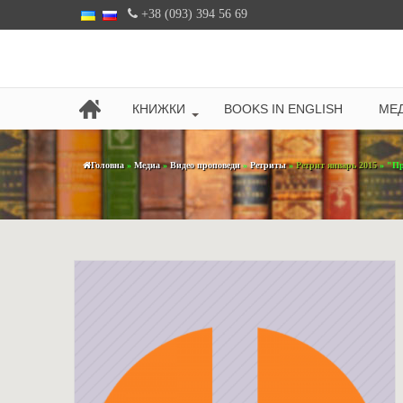
+38 (093) 394 56 69
КНИЖКИ
BOOKS IN ENGLISH
МЕД
Головна
»
Медиа
»
Видео проповеди
»
Ретриты
»
Ретрит январь 2015
» "Пр