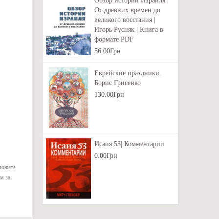
Обзор истории Израиля |
От древних времен до
великого восстания |
Игорь Русняк | Книга в
формате PDF
56.00Грн
Еврейские праздники.
Борис Грисенко
130.00Грн
Исаия 53| Комментарии
0.00Грн
можете
м за