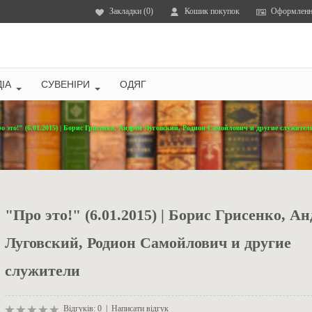
Закладки (0)
Кошик покупок
Оформленн
ІА
СУВЕНІРИ
ОДЯГ
о это!" (6.01.2015) | Борис Грисенко, Андрей Луговский, Родион Самойлович и другие служител
"Про это!" (6.01.2015) | Борис Грисенко, А
Луговский, Родион Самойлович и другие
служители
Відгуків: 0
|
Написати відгук