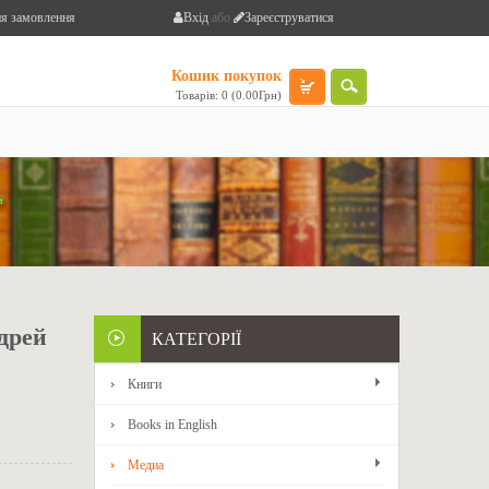
я замовлення
Вхід
або
Зареєструватися
Кошик покупок
Товарів: 0 (0.00Грн)
и
ндрей
КАТЕГОРІЇ
Книги
Books in English
Медиа