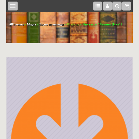
Головна
»
Медиа
»
Видео проповеди
»
Шабаты
» Что такое "Явление Духа"?
КНИЖКИ
BOOKS
IN
ENGLISH
МЕДІА
СУВЕНІРИ