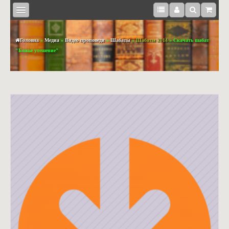
Головна
»
Медиа
»
Видео проповеди
»
Шабаты
»
Шабаты 2014
» Скачать шабат
"Божье утешение"
КНИЖКИ
BOOKS
IN
ENGLISH
МЕДІА
СУВЕНІРИ