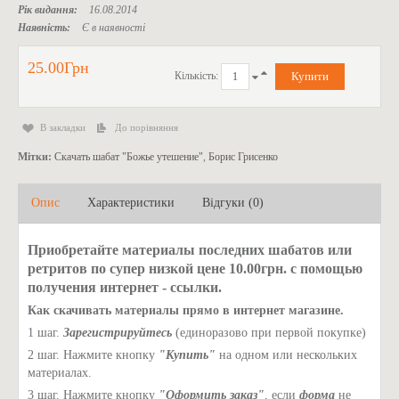
Рік видання:
16.08.2014
Наявність:
Є в наявності
25.00Грн
Кількість:
В закладки
До порівняння
Мітки:
Скачать шабат "Божье утешение"
,
Борис Грисенко
Опис
Характеристики
Відгуки (0)
Приобретайте материалы последних шабатов или
ретритов по супер низкой цене 10.00грн. с помощью
получения интернет - ссылки.
Как скачивать материалы прямо в интернет магазине.
1 шаг.
Зарегистрируйтесь
(единоразово при первой покупке)
2 шаг. Нажмите кнопку
"Купить"
на одном или нескольких
материалах.
3 шаг. Нажмите кнопку
"Оформить заказ"
, если
форма
не