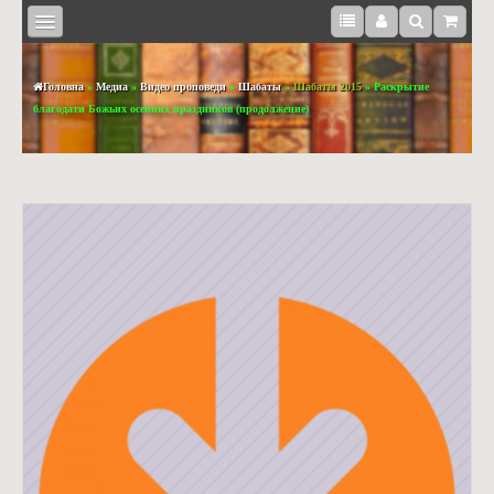
Головна
»
Медиа
»
Видео проповеди
»
Шабаты
»
Шабаты 2015
» Раскрытие
благодати Божьих осенних праздников (продолжение)
КНИЖКИ
BOOKS
IN
ENGLISH
МЕДІА
СУВЕНІРИ