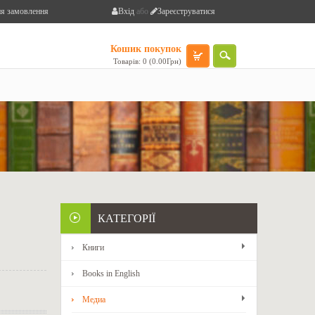
я замовлення
Вхід
або
Зареєструватися
Кошик покупок
Товарів: 0 (0.00Грн)
КАТЕГОРІЇ
Книги
Books in English
Медиа