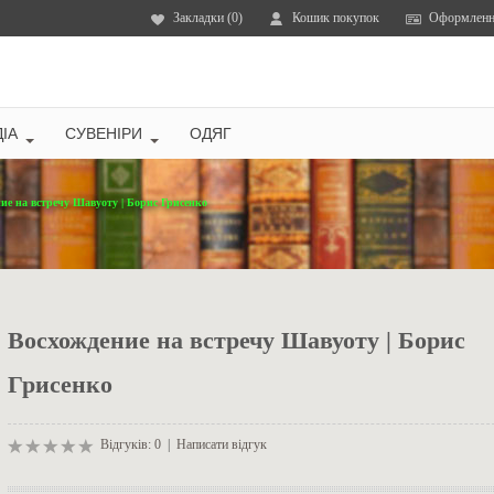
Закладки (0)
Кошик покупок
Оформленн
ІА
СУВЕНІРИ
ОДЯГ
ие на встречу Шавуоту | Борис Грисенко
Восхождение на встречу Шавуоту | Борис
Грисенко
Відгуків: 0
|
Написати відгук