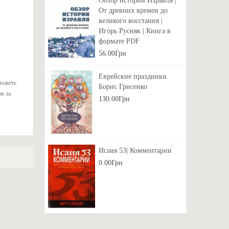
Обзор истории Израиля |
От древних времен до
великого восстания |
Игорь Русняк | Книга в
формате PDF
56.00Грн
Еврейские праздники.
можете
Борис Грисенко
м за
130.00Грн
Исаия 53| Комментарии
0.00Грн