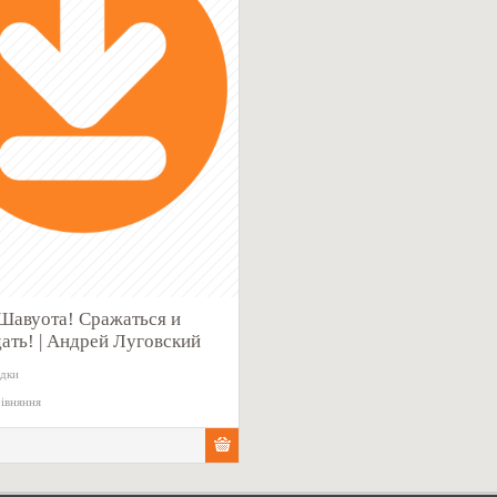
Шавуота! Сражаться и
ать! | Андрей Луговский
адки
івняння
н