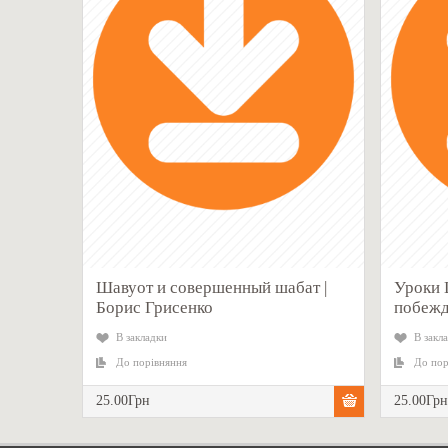
Шавуот и совершенный шабат |
Уроки 
Борис Грисенко
побежд
В закладки
В закл
До порівняння
До пор
25.00Грн
25.00Гр