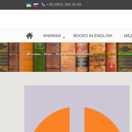
+38 (093) 394 56 69
КНИЖКИ
BOOKS IN ENGLISH
МЕД
Головна
»
Медиа
»
Видео проповеди
»
Шабаты
»
Шабаты 2015
» Восхожден