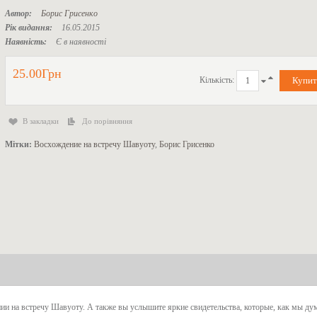
Автор:
Борис Грисенко
Рік видання:
16.05.2015
Наявність:
Є в наявності
25.00Грн
Кількість:
В закладки
До порівняння
Мітки:
Восхождение на встречу Шавуоту
,
Борис Грисенко
ии на встречу Шавуоту. А также вы услышите яркие свидетельства, которые, как мы ду