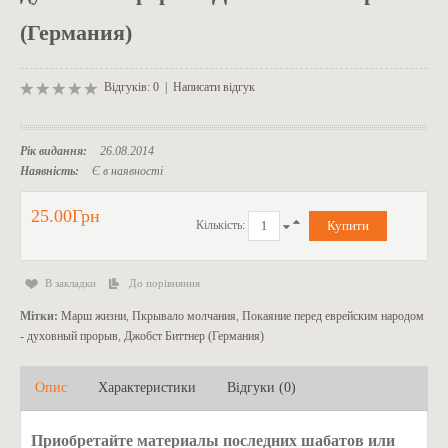
(Германия)
Відгуків: 0
|
Написати відгук
Рік видання:
26.08.2014
Наявність:
Є в наявності
25.00Грн
Кількість:
В закладки
До порівняння
Мітки:
Марш жизни
,
Пкрывало молчания
,
Покаяние перед еврейским народом
- духовный прорыв
,
Джобст Биттнер (Германия)
Опис
Характеристики
Відгуки (0)
Приобретайте материалы последних шабатов или