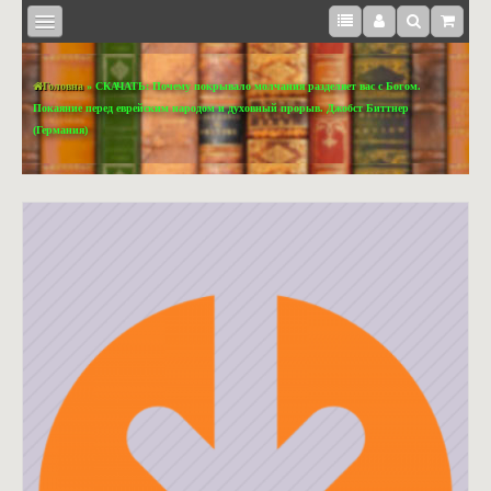
Головна
» СКАЧАТЬ: Почему покрывало молчания разделяет вас с Богом.
Покаяние перед еврейским народом и духовный прорыв. Джобст Биттнер
(Германия)
КНИЖКИ
BOOKS
IN
ENGLISH
МЕДІА
СУВЕНІРИ