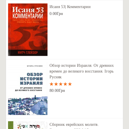
Исаия 53| Комментарии
0.00Грн
Обзор истории Израиля. От древних
времен до великого восстания. Ігорь
Русняк
80.00Грн
Сборник еврейских молитв.