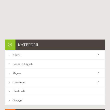
ОДЯГ
КАТЕГОРІЇ
Книги
Books in English
Медиа
Сувениры
Handmade
Одежда